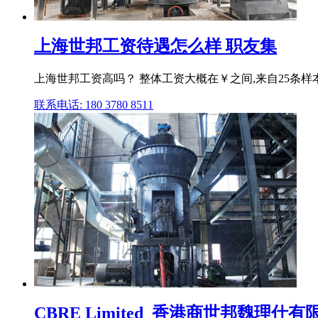
上海世邦工资待遇怎么样 职友集
上海世邦工资高吗？ 整体工资大概在￥之间,来自25条样本
联系电话: 180 3780 8511
CBRE Limited_香港商世邦魏理仕