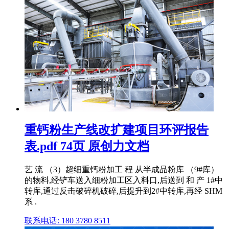
重钙粉生产线改扩建项目环评报告
表.pdf 74页 原创力文档
艺 流 （3）超细重钙粉加工 程 从半成品粉库 （9#库）
的物料,经铲车送入细粉加工区入料口,后送到 和 产 1#中
转库,通过反击破碎机破碎,后提升到2#中转库,再经 SHM
系 .
联系电话: 180 3780 8511