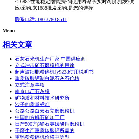
<1688>性能稳定|智能操作|使用寿命长实时询价,批发/供
应/采购,来1688批发采购,是您的选择!
联系电话: 180 3780 8511
Menu
相关文章
石灰石光机生产厂家 中国供应商
立式冲击矿石磨粉机的用途
超声波细胞粉碎机Jy922d使用说明书
重质碳酸钙制白泥石灰石价格
立式注意事项
南京电厂石灰粉
矿物质和材料技术研究所
沙子的质量标准
公路公路白云石立磨磨粉机
中国的方解石矿加工厂
日产500方β鳞石英碳酸钙磨粉机
干磨生产重质碳酸钙所需的
重钙粉粉碎机价格中等型