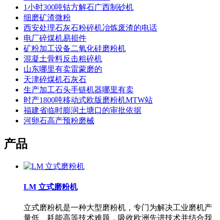
1小时300吨钴方解石广西制砂机
细磨矿渣微粉
西安处理石灰石粉碎机冶炼废渣的电话
电厂碎煤机易损件
矿粉加工设备二氧化硅磨粉机
混凝土骨料反击粗碎机
山东哪里有卖雷蒙磨的
天津碎煤机石灰石
生产加工石头手链机器哪里有卖
时产1800吨移动式欧版磨粉机MTW站
福建省临时膨润土塘口的审批依据
河卵石高产预粉磨械
产品
LM 立式磨粉机
立式磨粉机是一种大型磨粉机，专门为解决工业磨机产
量低、耗能高等技术难题，吸收欧洲先进技术并结合我