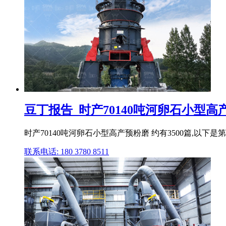
豆丁报告_时产70140吨河卵石小型
时产70140吨河卵石小型高产预粉磨 约有3500篇,以下
联系电话: 180 3780 8511