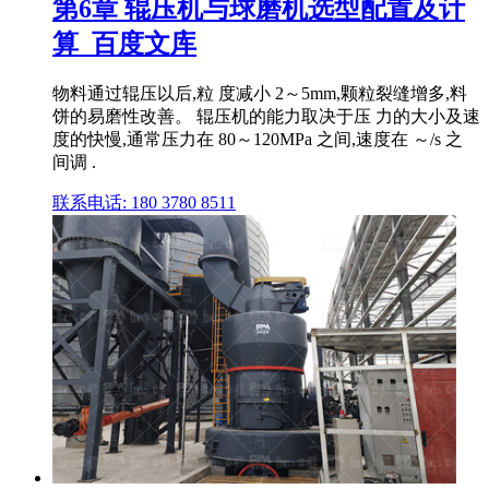
第6章 辊压机与球磨机选型配置及计
算_百度文库
物料通过辊压以后,粒 度减小 2～5mm,颗粒裂缝增多,料
饼的易磨性改善。 辊压机的能力取决于压 力的大小及速
度的快慢,通常压力在 80～120MPa 之间,速度在 ～/s 之
间调 .
联系电话: 180 3780 8511