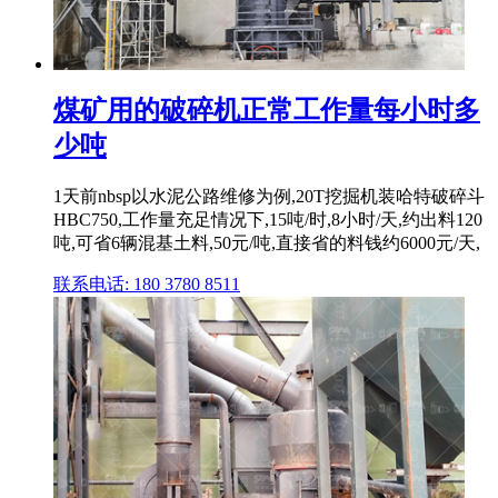
煤矿用的破碎机正常工作量每小时多
少吨
1天前nbsp以水泥公路维修为例,20T挖掘机装哈特破碎斗
HBC750,工作量充足情况下,15吨/时,8小时/天,约出料120
吨,可省6辆混基土料,50元/吨,直接省的料钱约6000元/天,
联系电话: 180 3780 8511