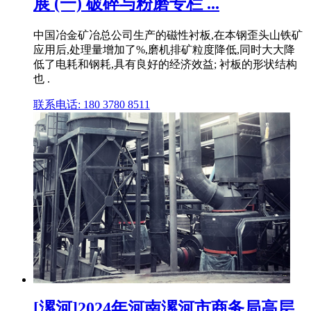
展 (一) 破碎与粉磨专栏 ...
中国冶金矿冶总公司生产的磁性衬板,在本钢歪头山铁矿
应用后,处理量增加了%,磨机排矿粒度降低,同时大大降
低了电耗和钢耗,具有良好的经济效益; 衬板的形状结构
也 .
联系电话: 180 3780 8511
[漯河]2024年河南漯河市商务局高层