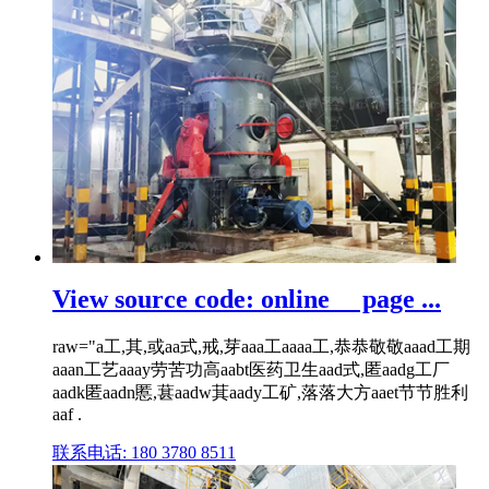
View source code: online__ page ...
raw="a工,其,或aa式,戒,芽aaa工aaaa工,恭恭敬敬aaad工期
aaan工艺aaay劳苦功高aabt医药卫生aad式,匿aadg工厂
aadk匿aadn慝,葚aadw萁aady工矿,落落大方aaet节节胜利
aaf .
联系电话: 180 3780 8511