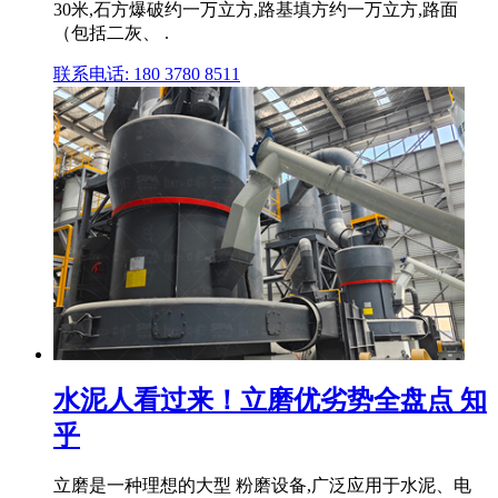
30米,石方爆破约一万立方,路基填方约一万立方,路面
（包括二灰、 .
联系电话: 180 3780 8511
水泥人看过来！立磨优劣势全盘点 知
乎
立磨是一种理想的大型 粉磨设备,广泛应用于水泥、电