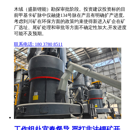
木绒（盛新锂能）勘探审批阶段。投资建议投资标的目
前甲基卡矿脉中仅融捷134号脉在产且有明确扩产进度,
考虑到川矿在环保方面的政策约束使得新进入矿企在矿
厂选址、尾矿处理和审批等方面不确定性加大,开发进度
可能不及预期。
联系电话: 180 3780 8511
工作组赴宜春督导,严打非法锂矿开