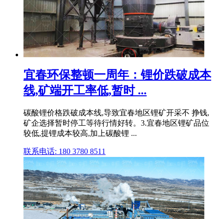
宜春环保整顿一周年：锂价跌破成本
线,矿端开工率低,暂时 ...
碳酸锂价格跌破成本线,导致宜春地区锂矿开采不 挣钱,
矿企选择暂时停工等待行情好转。3.宜春地区锂矿品位
较低,提锂成本较高,加上碳酸锂 ...
联系电话: 180 3780 8511