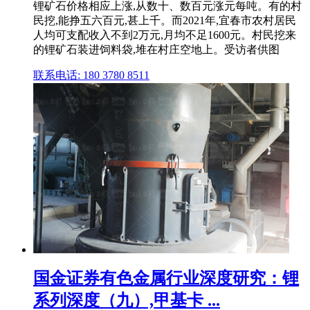
锂矿石价格相应上涨,从数十、数百元涨元每吨。有的村
民挖,能挣五六百元,甚上千。而2021年,宜春市农村居民
人均可支配收入不到2万元,月均不足1600元。村民挖来
的锂矿石装进饲料袋,堆在村庄空地上。受访者供图
联系电话: 180 3780 8511
国金证券有色金属行业深度研究：锂
系列深度（九）,甲基卡 ...