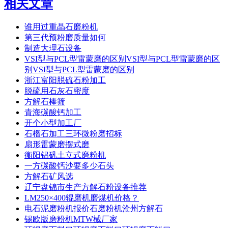
相关文章
谁用过重晶石磨粉机
第三代预粉磨质量如何
制造大理石设备
VSI型与PCL型雷蒙磨的区别VSI型与PCL型雷蒙磨的区
别VSI型与PCL型雷蒙磨的区别
浙江富阳脱硫石粉加工
脱硫用石灰石密度
方解石棒筛
青海碳酸钙加工
开个小型加工厂
石榴石加工三环微粉磨招标
扇形雷蒙磨摆式磨
衡阳铝矾土立式磨粉机
一方碳酸钙沙要多少石头
方解石矿风选
辽宁盘锦市生产方解石粉设备推荐
LM250×400辊磨机磨煤机价格？
电石泥磨粉机报价石磨粉机沧州方解石
锡欧版磨粉机MTW械厂家