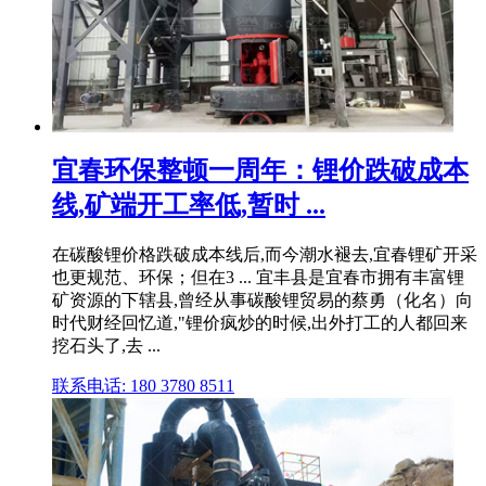
宜春环保整顿一周年：锂价跌破成本
线,矿端开工率低,暂时 ...
在碳酸锂价格跌破成本线后,而今潮水褪去,宜春锂矿开采
也更规范、环保；但在3 ... 宜丰县是宜春市拥有丰富锂
矿资源的下辖县,曾经从事碳酸锂贸易的蔡勇（化名）向
时代财经回忆道,"锂价疯炒的时候,出外打工的人都回来
挖石头了,去 ...
联系电话: 180 3780 8511