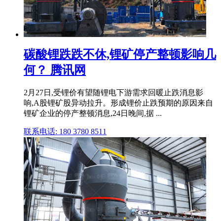
碳酸锂跌跌不休,锂矿停产整顿影响几
何？ 腾讯网
2月27日,受锂价有望随锂电下游需求回暖止跌消息影
响,A股锂矿股异动拉升。形成锂价止跌预期的原因来自
锂矿企业的停产整顿消息,24日晚间,据 ...
联系电话: 180 3780 8511