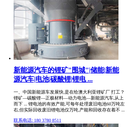
新能源汽车的锂矿"围城"|储能|新能
源汽车|电池|碳酸锂|锂电 ...
一、中国新能源车发展快,是在给澳大利亚锂矿厂 打工？
锂矿—碳酸锂—正极材料—动力电池—新能源汽车,从上
而下 ... 锂电池的有效产能,可每年处理废旧电池60万吨左
右,但实际回收废旧锂电池仅万吨,产能和回收存在着不 ...
联系电话: 180 3780 8511