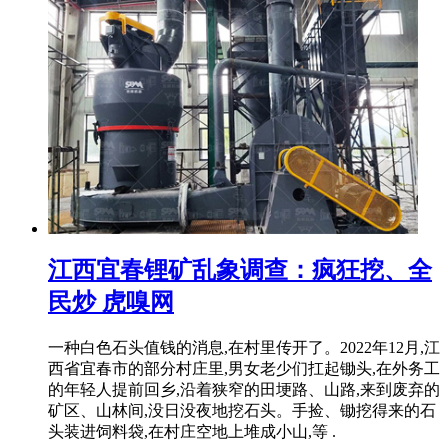
江西宜春锂矿乱象调查：疯狂挖、全
民炒 虎嗅网
一种白色石头值钱的消息,在村里传开了。2022年12月,江
西省宜春市的部分村庄里,男女老少们扛起锄头,在外务工
的年轻人提前回乡,沿着狭窄的田埂路、山路,来到废弃的
矿区、山林间,没日没夜地挖石头。手捡、锄挖得来的石
头装进饲料袋,在村庄空地上堆成小山,等 .