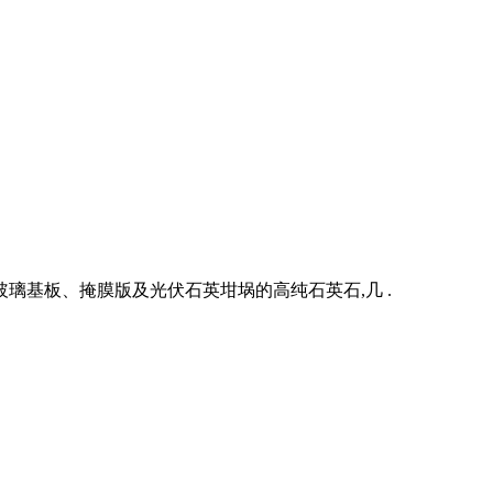
璃基板、掩膜版及光伏石英坩埚的高纯石英石,几 .