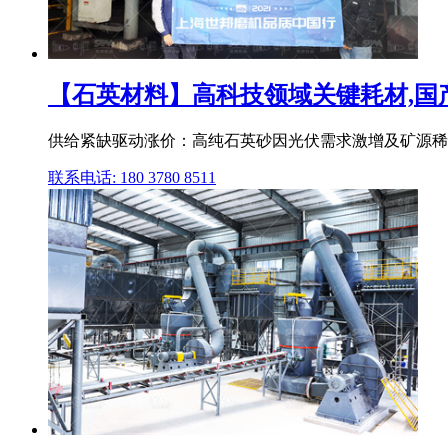
【石英材料】高科技领域关键耗材,国产替
供给紧缺驱动涨价：高纯石英砂因光伏需求激增及矿源稀缺,
联系电话: 180 3780 8511