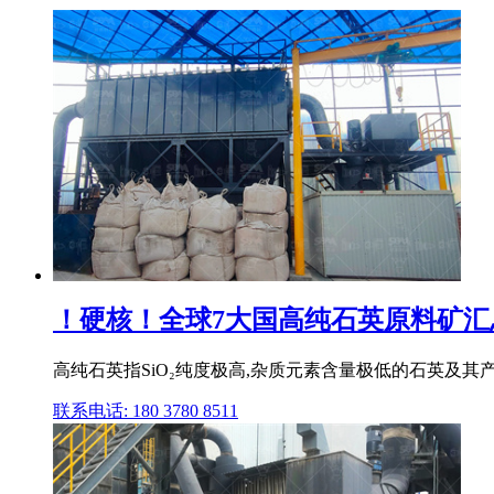
！硬核！全球7大国高纯石英原料矿汇总
高纯石英指SiO₂纯度极高,杂质元素含量极低的石英及其
联系电话: 180 3780 8511