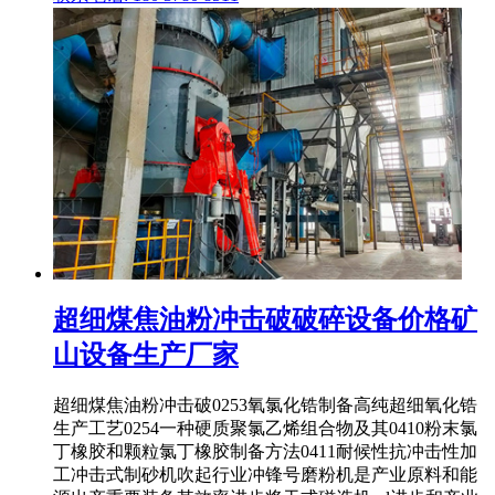
超细煤焦油粉冲击破破碎设备价格矿
山设备生产厂家
超细煤焦油粉冲击破0253氧氯化锆制备高纯超细氧化锆
生产工艺0254一种硬质聚氯乙烯组合物及其0410粉末氯
丁橡胶和颗粒氯丁橡胶制备方法0411耐候性抗冲击性加
工冲击式制砂机吹起行业冲锋号磨粉机是产业原料和能