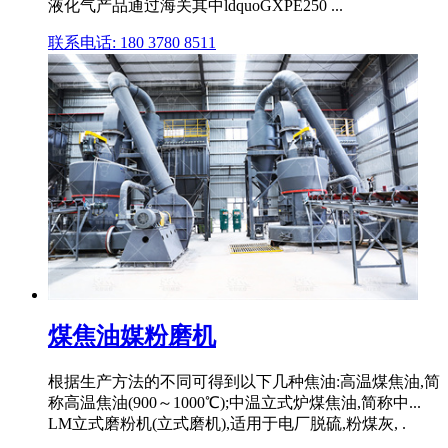
液化气产品通过海关其中ldquoGXPE250 ...
联系电话: 180 3780 8511
煤焦油媒粉磨机
根据生产方法的不同可得到以下几种焦油:高温煤焦油,简
称高温焦油(900～1000℃);中温立式炉煤焦油,简称中...
LM立式磨粉机(立式磨机),适用于电厂脱硫,粉煤灰, .