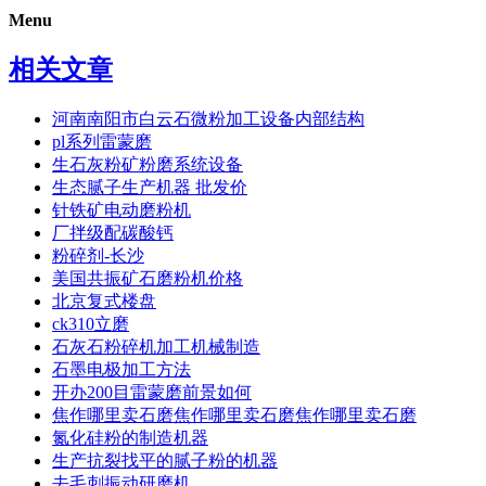
Menu
相关文章
河南南阳市白云石微粉加工设备内部结构
pl系列雷蒙磨
生石灰粉矿粉磨系统设备
生态腻子生产机器 批发价
针铁矿电动磨粉机
厂拌级配碳酸钙
粉碎剂-长沙
美国共振矿石磨粉机价格
北京复式楼盘
ck310立磨
石灰石粉碎机加工机械制造
石墨电极加工方法
开办200目雷蒙磨前景如何
焦作哪里卖石磨焦作哪里卖石磨焦作哪里卖石磨
氮化硅粉的制造机器
生产抗裂找平的腻子粉的机器
去毛刺振动研磨机