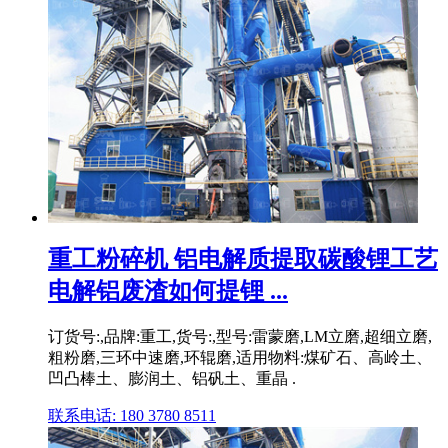
重工粉碎机 铝电解质提取碳酸锂工艺
电解铝废渣如何提锂 ...
订货号:,品牌:重工,货号:,型号:雷蒙磨,LM立磨,超细立磨,
粗粉磨,三环中速磨,环辊磨,适用物料:煤矿石、高岭土、
凹凸棒土、膨润土、铝矾土、重晶 .
联系电话: 180 3780 8511