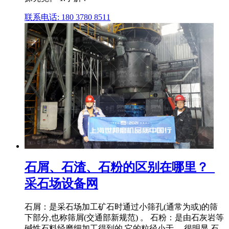
联系电话: 180 3780 8511
石屑、石渣、石粉的区别在哪里？_
采石场设备网
石屑：是采石场加工矿石时通过小筛孔(通常为或)的筛
下部分,也称筛屑(交通部新规范) 。 石粉：是由石灰岩等
碱性石料经磨细加工得到的,它的粒径小于。 很明显,石