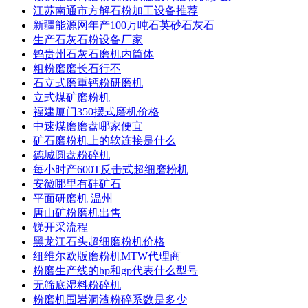
江苏南通市方解石粉加工设备推荐
新疆能源网年产100万吨石英砂石灰石
生产石灰石粉设备厂家
钨贵州石灰石磨机内筒体
粗粉磨磨长石行不
石立式磨重钙粉研磨机
立式煤矿磨粉机
福建厦门350摆式磨机价格
中速煤磨磨盘哪家便宜
矿石磨粉机上的软连接是什么
德城圆盘粉碎机
每小时产600T反击式超细磨粉机
安徽哪里有硅矿石
平面研磨机 温州
唐山矿粉磨机出售
锑开采流程
黑龙江石头超细磨粉机价格
纽维尔欧版磨粉机MTW代理商
粉磨生产线的hp和gp代表什么型号
无筛底湿料粉碎机
粉磨机围岩洞渣粉碎系数是多少