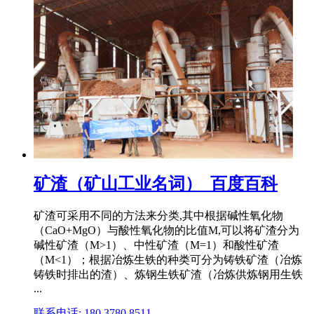
矿渣（矿山工业名词）_百度百科
矿渣可采用不同的方法来分类,其中根据碱性氧化物
（CaO+MgO）与酸性氧化物的比值M,可以将矿渣分为
碱性矿渣（M>1）、中性矿渣（M=1）和酸性矿渣
（M<1）；根据冶炼生铁的种类可分为铸铁矿渣（冶炼
铸铁时排出的渣）、炼钢生铁矿渣（冶炼供炼钢用生铁
...
联系电话: 180 3780 8511