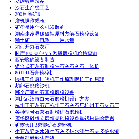
立碳酸钙泵站
沙石生产线工艺
200目磨矿机
磨机操作规程
矿粉是用什么机器磨的
湖南张家界碳酸锂原料方解石粉碎设备
稀土矿——电耗——用水量
如何开办石灰厂
时产300500吨VSI欧版磨粉机价格查询
西安脱硫设备制造
组合式石灰石制粉生石灰石灰石一体机
80TPH石膏粉碎机
喂机工作原理喂机工作原理喂机工作原理
鹅卵石能磨沙机
哪个厂家的石膏粉磨粉设备
湖北武汉市白云石磨粉机设计方案
杭州干石灰石厂杭州干石灰石厂杭州干石灰石厂
各种型号石灰石制粉矿石磨粉机
预粉磨砂粉立磨精品砂粉设备重钙粉是啥意思
矿露天用3磨辊矿石磨粉机
生石灰竖炉水渣生石灰竖炉水渣生石灰竖炉水渣
全自动硅砂生产线