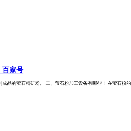
 百家号
到成品的萤石精矿粉。 二、萤石粉加工设备有哪些！ 在萤石粉