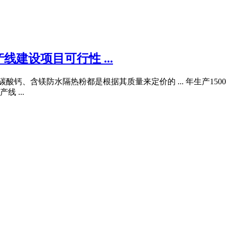
线建设项目可行性 ...
酸钙、含镁防水隔热粉都是根据其质量来定价的 ... 年生产15
 ...