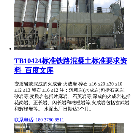
TB10424标准铁路混凝土标准要求资
料_百度文库
变质岩或深成的火成岩 火成岩 碎石 ≤16 ≤20 ≤30 ≤10
≤12 ≤13 卵石 ≤16 ≤12 注：沉积岩(水成岩)包括石灰岩、
砂岩等,变质岩包括片麻岩、石英岩等,深成的火成岩包括
花岗岩、正长岩、闪长岩和橄榄岩等,火成岩包括玄武岩
和辉绿岩等。 水泥出厂日期达3个月。
联系电话: 180 3780 8511