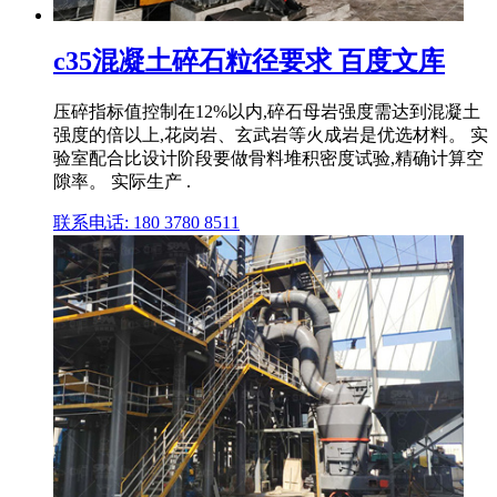
c35混凝土碎石粒径要求 百度文库
压碎指标值控制在12%以内,碎石母岩强度需达到混凝土
强度的倍以上,花岗岩、玄武岩等火成岩是优选材料。 实
验室配合比设计阶段要做骨料堆积密度试验,精确计算空
隙率。 实际生产 .
联系电话: 180 3780 8511