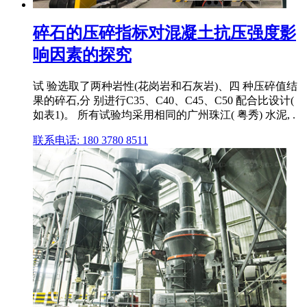
碎石的压碎指标对混凝土抗压强度影
响因素的探究
试 验选取了两种岩性(花岗岩和石灰岩)、四 种压碎值结
果的碎石,分 别进行C35、C40、C45、C50 配合比设计(
如表1)。 所有试验均采用相同的广州珠江( 粤秀) 水泥, .
联系电话: 180 3780 8511