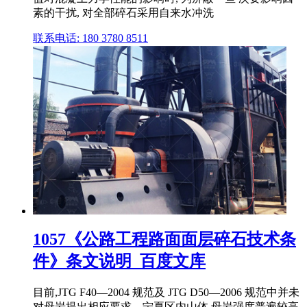
素的干扰, 对全部碎石采用自来水冲洗
联系电话: 180 3780 8511
1057《公路工程路面面层碎石技术条
件》条文说明_百度文库
目前,JTG F40—2004 规范及 JTG D50—2006 规范中并未
对母岩提出相应要求。宁夏区内山体 母岩强度普遍较高,