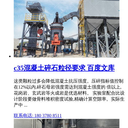
c35混凝土碎石粒径要求 百度文库
这类颗粒过多会降低混凝土抗压强度。压碎指标值控制
在12%以内,碎石母岩强度需达到混凝土强度的 倍以上,
花岗岩、玄武岩等火成岩是优选材料。 实验室配合比设
计阶段要做骨料堆积密度试验,精确计算空隙率。实际生
产中 ...
联系电话: 180 3780 8511