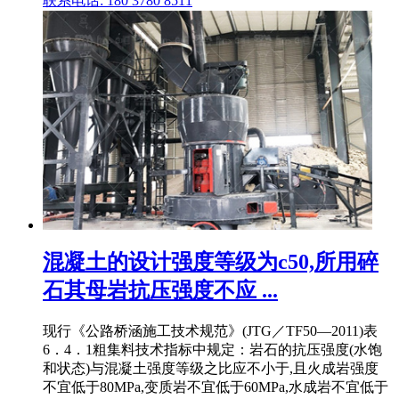
联系电话: 180 3780 8511
混凝土的设计强度等级为c50,所用碎
石其母岩抗压强度不应 ...
现行《公路桥涵施工技术规范》(JTG／TF50—2011)表
6．4．1粗集料技术指标中规定：岩石的抗压强度(水饱
和状态)与混凝土强度等级之比应不小于,且火成岩强度
不宜低于80MPa,变质岩不宜低于60MPa,水成岩不宜低于