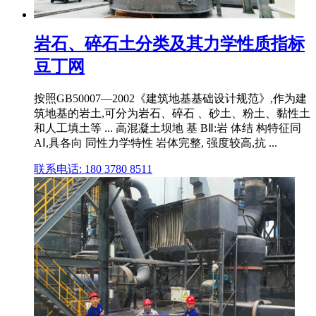
岩石、碎石土分类及其力学性质指标
豆丁网
按照GB50007—2002《建筑地基基础设计规范》,作为建
筑地基的岩土,可分为岩石、碎石 、砂土、粉土、黏性土
和人工填土等 ... 高混凝土坝地 基 BⅡ:岩 体结 构特征同
AⅠ,具各向 同性力学特性 岩体完整, 强度较高,抗 ...
联系电话: 180 3780 8511