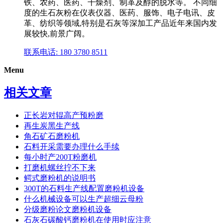
铁、农药、医药、干燥剂、制革及醇的脱水等。 不同细
度的生石灰粉在仪表仪器、医药、服饰、电子电讯、皮
革、纺织等领域,特别是石灰等深加工产品近年来国内发
展较快,前景广阔。
联系电话: 180 3780 8511
Menu
相关文章
正长岩对辊高产预粉磨
再生炭黑生产线
角石矿石磨粉机
石料开采需要办理什么手续
每小时产200T粉磨机
打磨机螺丝拧不下来
鳄式磨粉机的说明书
300T的石料生产线配置磨粉机设备
什么机械设备可以生产超细云母粉
分级磨粉论文磨粉机设备
石灰石碳酸钙磨粉机在使用时应注意