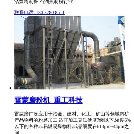
洁煤粉制备 石油焦制粉行业
联系电话: 180 3780 8511
雷蒙磨粉机_重工科技
雷蒙磨广泛应用于冶金、建材、化工、矿山等领域内矿
产品物料的粉磨加工,适宜加工莫氏硬度7级以下,湿度6%
以下的各种非易燃易爆物料,成品细度在613μm~44μm之
间, .