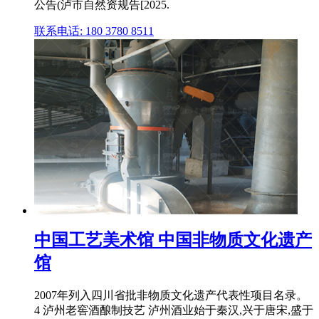
公告(泸市自然资规告[2025.
联系电话: 180 3780 8511
中国工艺美术馆 中国非物质文化遗产
馆
2007年列入四川省批非物质文化遗产代表性项目名录。
4 泸州老窖酒酿制技艺 泸州酒业始于秦汉,兴于唐宋,盛于