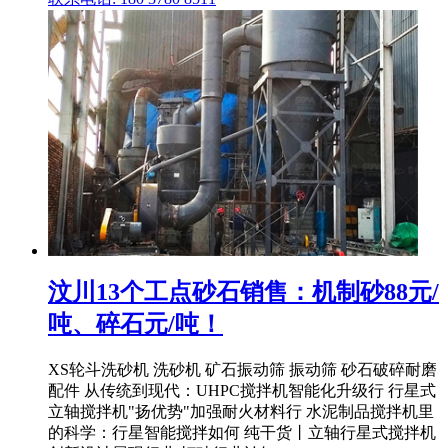
汶川13个工点砂石销售：机制砂88元/
吨、碎石元/吨！
XS轮斗洗砂机 洗砂机 矿石振动筛 振动筛 砂石破碎耐磨
配件 从传统到现代：UHPC搅拌机智能化升级行 行星式
立轴搅拌机"扬优势"加强耐火材料行 水泥制品搅拌机里
的科学：行星智能搅拌如何 纯干货丨立轴行星式搅拌机