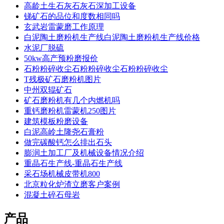
高龄土生石灰石灰石深加工设备
锑矿石的品位和度数相同吗
玄武岩雷蒙磨工作原理
白泥陶土磨粉机生产线白泥陶土磨粉机生产线价格
水泥厂脱硫
50kw高产预粉磨报价
石粉粉碎收尘石粉粉碎收尘石粉粉碎收尘
T残极矿石磨粉机图片
中州双辊矿石
矿石磨粉机有几个内燃机吗
重钙磨粉机雷蒙机250图片
建筑模板粉磨设备
白泥高岭土隆尧石膏粉
做完碳酸钙怎么排出石头
膨润土加工厂及机械设备情况介绍
重晶石生产线-重晶石生产线
采石场机械皮带机800
北京粒化炉渣立磨客户案例
混凝土碎石母岩
产品