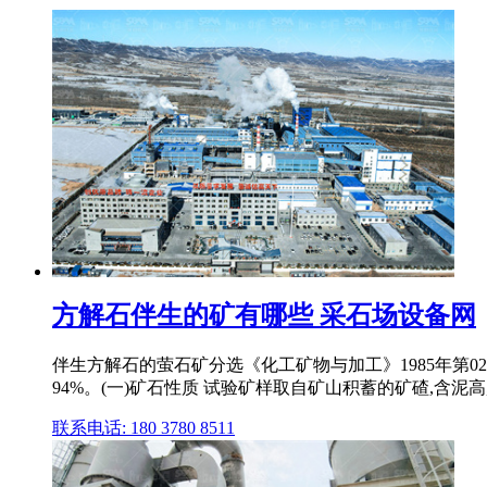
方解石伴生的矿有哪些 采石场设备网
伴生方解石的萤石矿分选《化工矿物与加工》1985年第
94%。(一)矿石性质 试验矿样取自矿山积蓄的矿碴,含泥高
联系电话: 180 3780 8511