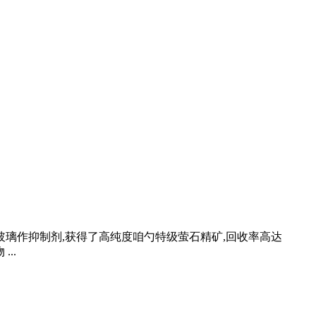
玻璃作抑制剂,获得了高纯度咱勺特级萤石精矿,回收率高达
..