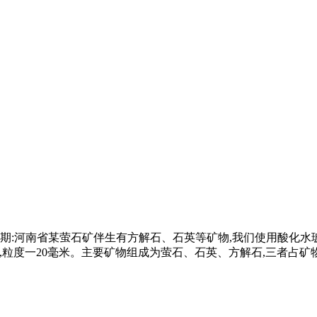
02期:河南省某萤石矿伴生有方解石、石英等矿物,我们使用酸化水
,粒度一20毫米。主要矿物组成为萤石、石英、方解石,三者占矿物 .