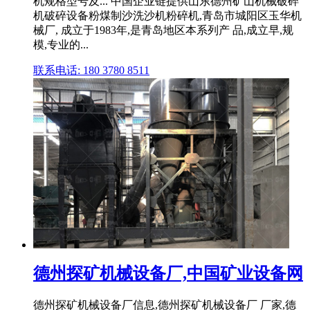
机规格型号及... 中国企业链提供山东德州矿山机械破碎
机破碎设备粉煤制沙洗沙机粉碎机,青岛市城阳区玉华机
械厂, 成立于1983年,是青岛地区本系列产 品,成立早,规
模,专业的...
联系电话: 180 3780 8511
德州探矿机械设备厂,中国矿业设备网
德州探矿机械设备厂信息,德州探矿机械设备厂 厂家,德