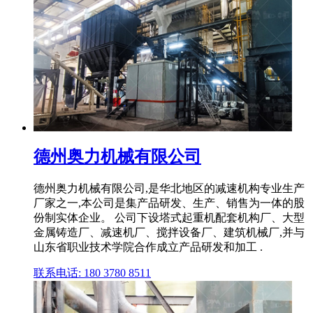
德州奥力机械有限公司
德州奥力机械有限公司,是华北地区的减速机构专业生产
厂家之一,本公司是集产品研发、生产、销售为一体的股
份制实体企业。 公司下设塔式起重机配套机构厂、大型
金属铸造厂、减速机厂、搅拌设备厂、建筑机械厂,并与
山东省职业技术学院合作成立产品研发和加工 .
联系电话: 180 3780 8511