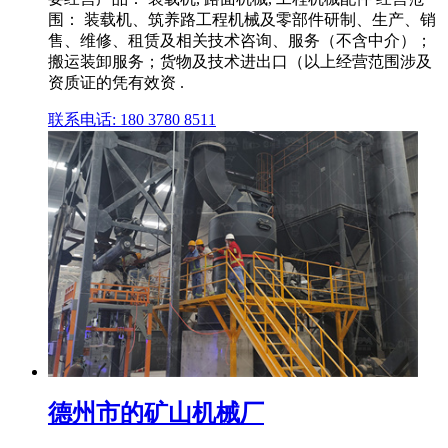
围： 装载机、筑养路工程机械及零部件研制、生产、销
售、维修、租赁及相关技术咨询、服务（不含中介）；
搬运装卸服务；货物及技术进出口（以上经营范围涉及
资质证的凭有效资 .
联系电话: 180 3780 8511
德州市的矿山机械厂