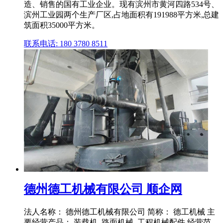
造、销售的国有工业企业。现有滨州市黄河四路534号、
滨州工业园两个生产厂区,占地面积有191988平方米,总建
筑面积35000平方米。
联系电话: 180 3780 8511
德州德工机械有限公司 顺企网
法人名称： 德州德工机械有限公司 简称： 德工机械 主
要经营产品： 装载机, 路面机械, 工程机械配件 经营范