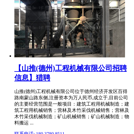
【山推(德州)工程机械有限公司招聘
信息】猎聘
山推(德州)工程机械有限公司位于德州经济开发区百得
路南蒙山路东侧,注册资本为万人民币,成立于,目前公司
的主要经营范围是一般项目：建筑工程用机械制造；建
筑工程用机械销售；营林及木竹采伐机械销售；营林及
木竹采伐机械制造；矿山机械销售；矿山机械制造；物
料搬运 ...
联系电话: 180 3780 8511