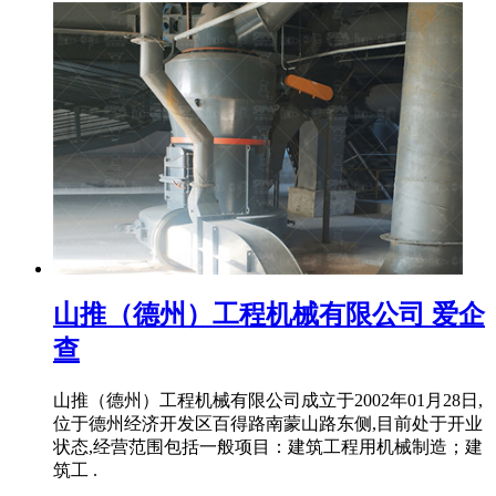
山推（德州）工程机械有限公司 爱企
查
山推（德州）工程机械有限公司成立于2002年01月28日,
位于德州经济开发区百得路南蒙山路东侧,目前处于开业
状态,经营范围包括一般项目：建筑工程用机械制造；建
筑工 .