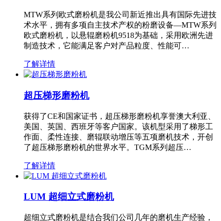
MTW系列欧式磨粉机是我公司新近推出具有国际先进技
术水平，拥有多项自主技术产权的粉磨设备—MTW系列
欧式磨粉机，以悬辊磨粉机9518为基础，采用欧洲先进
制造技术，它能满足客户对产品粒度、性能可…
了解详情
超压梯形磨粉机
获得了CE和国家证书，超压梯形磨粉机享誉澳大利亚、
美国、英国、西班牙等客户国家。该机型采用了梯形工
作面、柔性连接、磨辊联动增压等五项磨机技术，开创
了超压梯形磨粉机的世界水平。TGM系列超压…
了解详情
LUM 超细立式磨粉机
超细立式磨粉机是结合我们公司几年的磨机生产经验，