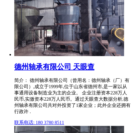
德州轴承有限公司 天眼查
简介： 德州轴承有限公司（曾用名：德州轴承（厂）有
限公司）,成立于1999年,位于山东省德州市,是一家以从
事通用设备制造业为主的企业。 企业注册资本228万人
民币,实缴资本228万人民币。通过天眼查大数据分析,德
州轴承有限公司共对外投资了1家企业；此外企业还拥有
行政许 .
联系电话: 180 3780 8511